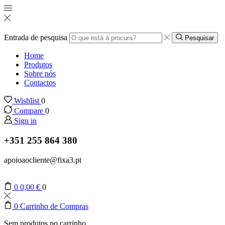
Entrada de pesquisa
Pesquisar
Home
Produtos
Sobre nós
Contactos
Wishlist
0
Compare
0
Sign in
+351 255 864 380
apoioaocliente@fixa3.pt
0
0,00
€
0
0
Carrinho de Compras
Sem produtos no carrinho.