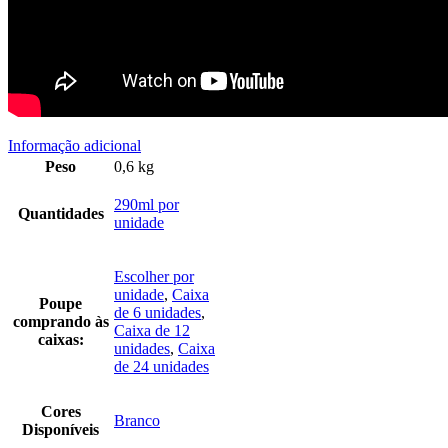
Informação adicional
Peso
0,6 kg
290ml por
Quantidades
unidade
Escolher por
unidade
,
Caixa
Poupe
de 6 unidades
,
comprando às
Caixa de 12
caixas:
unidades
,
Caixa
de 24 unidades
Cores
Branco
Disponíveis