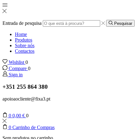
Entrada de pesquisa
Pesquisar
Home
Produtos
Sobre nós
Contactos
Wishlist
0
Compare
0
Sign in
+351 255 864 380
apoioaocliente@fixa3.pt
0
0,00
€
0
0
Carrinho de Compras
Sem produtos no carrinho.