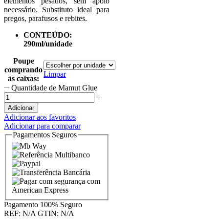
elementos pesados, sem apoio
necessário. Substituto ideal para
pregos, parafusos e rebites.
CONTEÚDO:
290ml/unidade
Poupe
comprando
Limpar
às caixas:
Quantidade de Mamut Glue
Adicionar
Adicionar aos favoritos
Adicionar para comparar
Pagamentos Seguros
Pagamento
100% Seguro
REF:
N/A
GTIN:
N/A