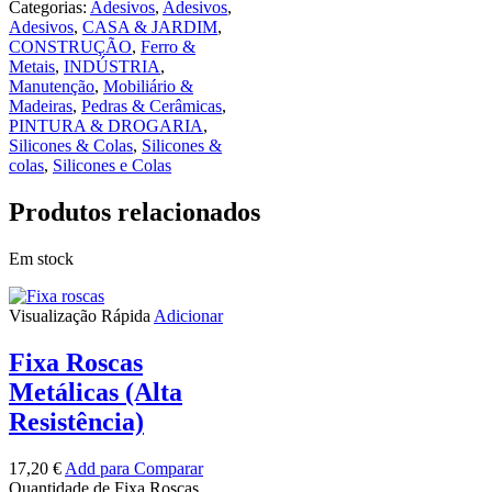
Categorias:
Adesivos
,
Adesivos
,
Adesivos
,
CASA & JARDIM
,
CONSTRUÇÃO
,
Ferro &
Metais
,
INDÚSTRIA
,
Manutenção
,
Mobiliário &
Madeiras
,
Pedras & Cerâmicas
,
PINTURA & DROGARIA
,
Silicones & Colas
,
Silicones &
colas
,
Silicones e Colas
Produtos relacionados
Em stock
Visualização Rápida
Adicionar
Fixa Roscas
Metálicas (Alta
Resistência)
17,20
€
Add para Comparar
Quantidade de Fixa Roscas