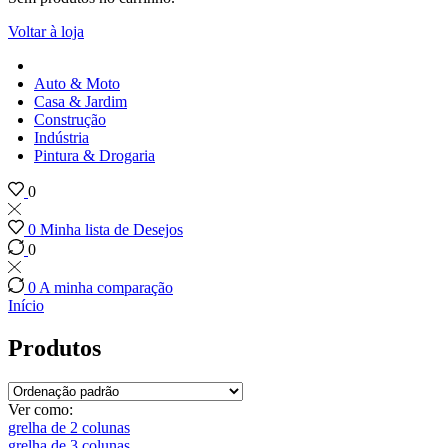
Voltar à loja
Auto & Moto
Casa & Jardim
Construção
Indústria
Pintura & Drogaria
0
0
Minha lista de Desejos
0
0
A minha comparação
Início
Produtos
Ver como:
grelha de 2 colunas
grelha de 3 colunas