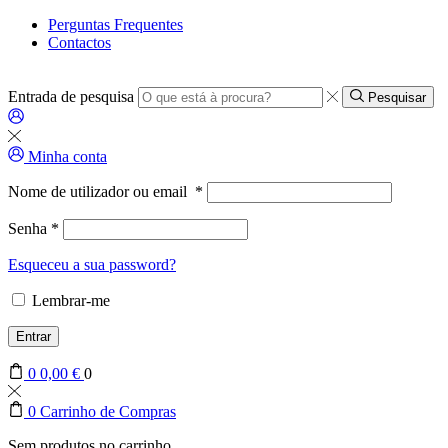
Perguntas Frequentes
Contactos
Entrada de pesquisa
Pesquisar
Minha conta
Nome de utilizador ou email
*
Senha
*
Esqueceu a sua password?
Lembrar-me
Entrar
0
0,00
€
0
0
Carrinho de Compras
Sem produtos no carrinho.