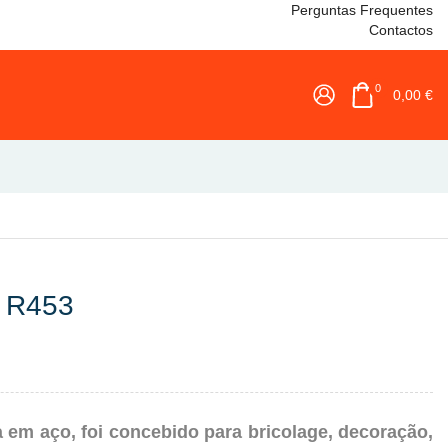
Perguntas Frequentes
Contactos
0
0,00
€
d R453
 em aço, foi concebido para bricolage, decoração,