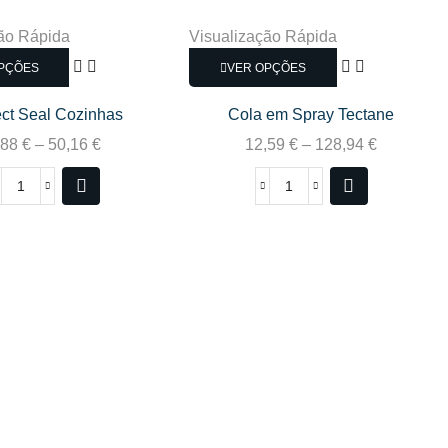
ão Rápida
Visualização Rápida
PÇÕES
VER OPÇÕES
ect Seal Cozinhas
Cola em Spray Tectane
,88
€
–
50,16
€
12,59
€
–
128,94
€