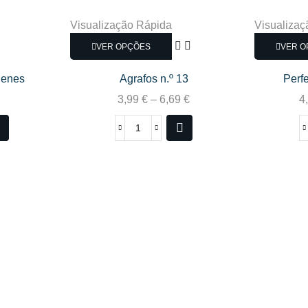
Visualização Rápida
Visualizaç
VER OPÇÕES
VER O
uenes
Agrafos n.º 13
Perf
3,99
€
–
6,69
€
4