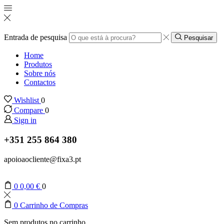
Entrada de pesquisa
Pesquisar
Home
Produtos
Sobre nós
Contactos
Wishlist
0
Compare
0
Sign in
+351 255 864 380
apoioaocliente@fixa3.pt
0
0,00
€
0
0
Carrinho de Compras
Sem produtos no carrinho.