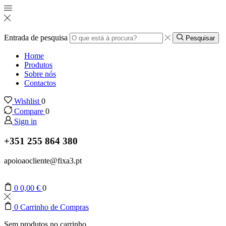
Entrada de pesquisa
Pesquisar
Home
Produtos
Sobre nós
Contactos
Wishlist
0
Compare
0
Sign in
+351 255 864 380
apoioaocliente@fixa3.pt
0
0,00
€
0
0
Carrinho de Compras
Sem produtos no carrinho.