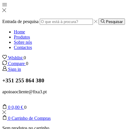
Entrada de pesquisa
Pesquisar
Home
Produtos
Sobre nós
Contactos
Wishlist
0
Compare
0
Sign in
+351 255 864 380
apoioaocliente@fixa3.pt
0
0,00
€
0
0
Carrinho de Compras
Sem produtos no carrinho.