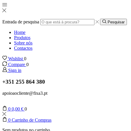
Entrada de pesquisa
Pesquisar
Home
Produtos
Sobre nós
Contactos
Wishlist
0
Compare
0
Sign in
+351 255 864 380
apoioaocliente@fixa3.pt
0
0,00
€
0
0
Carrinho de Compras
Sem produtos no carrinho.