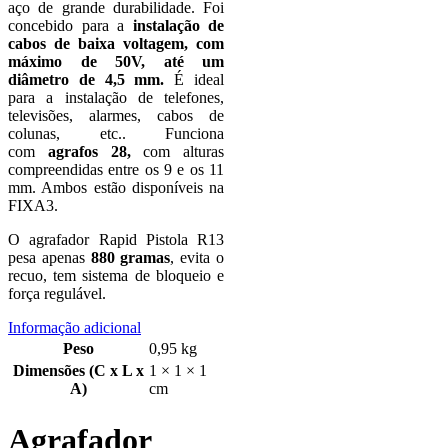
aço de grande durabilidade. Foi
concebido para a
instalação de
cabos de baixa voltagem, com
máximo de 50V, até um
diâmetro de 4,5 mm.
É ideal
para a instalação de telefones,
televisões, alarmes, cabos de
colunas, etc.. Funciona
com
agrafos 28,
com alturas
compreendidas entre os 9 e os 11
mm. Ambos estão disponíveis na
FIXA3.
O agrafador Rapid Pistola R13
pesa apenas
880 gramas
, evita o
recuo, tem sistema de bloqueio e
força regulável.
Informação adicional
Peso
0,95 kg
Dimensões (C x L x
1 × 1 × 1
A)
cm
Agrafador