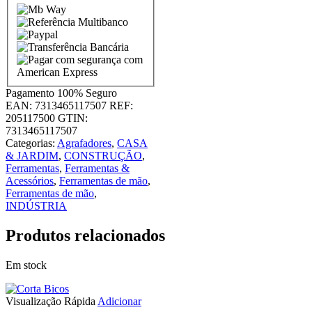
Pagamento
100% Seguro
EAN:
7313465117507
REF:
205117500
GTIN:
7313465117507
Categorias:
Agrafadores
,
CASA
& JARDIM
,
CONSTRUÇÃO
,
Ferramentas
,
Ferramentas &
Acessórios
,
Ferramentas de mão
,
Ferramentas de mão
,
INDÚSTRIA
Produtos relacionados
Em stock
Visualização Rápida
Adicionar