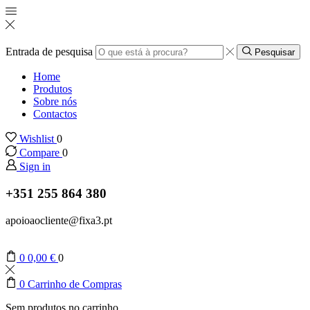
Entrada de pesquisa
Pesquisar
Home
Produtos
Sobre nós
Contactos
Wishlist
0
Compare
0
Sign in
+351 255 864 380
apoioaocliente@fixa3.pt
0
0,00
€
0
0
Carrinho de Compras
Sem produtos no carrinho.