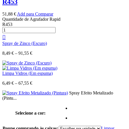
R453
51,88
€
Add para Comparar
Quantidade de Agrafador Rapid
R453
Spray de Zinco (Escuro)
8,49
€
–
91,55
€
Limpa Vidros (Em espuma)
6,49
€
–
67,55
€
Spray Efeito Metalizado
(Pintu...
Selecione a cor:
Poupe comprando às caixas:
Limpar