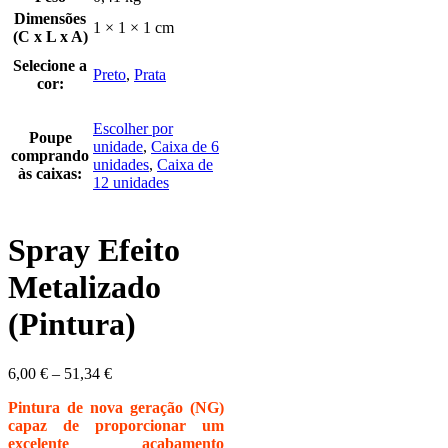
Dimensões
1 × 1 × 1 cm
(C x L x A)
Selecione a
Preto
,
Prata
cor:
Escolher por
Poupe
unidade
,
Caixa de 6
comprando
unidades
,
Caixa de
às caixas:
12 unidades
Spray Efeito
Metalizado
(Pintura)
6,00
€
–
51,34
€
Pintura de nova geração (NG)
capaz de proporcionar um
excelente acabamento