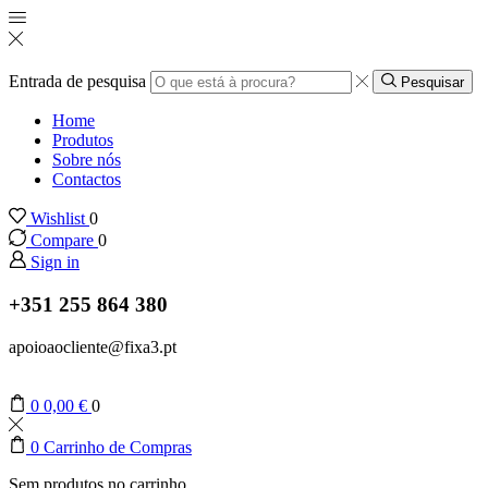
Entrada de pesquisa
Pesquisar
Home
Produtos
Sobre nós
Contactos
Wishlist
0
Compare
0
Sign in
+351 255 864 380
apoioaocliente@fixa3.pt
0
0,00
€
0
0
Carrinho de Compras
Sem produtos no carrinho.