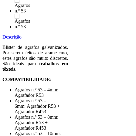
Descrição
Blister de agrafos galvanizados.
Por serem feitos de arame ﬁno,
estes agrafos são muito discretos.
São ideais para
trabalhos em
têxteis
.
COMPATIBILIDADE:
Agrafos n.º 53 – 4mm:
Agrafador R53
Agrafos n.º 53 –
6mm: Agrafador R53 +
Agrafador R453
Agrafos n.º 53 – 8mm:
Agrafador R53 +
Agrafador R453
Agrafos n.º 53 – 10mm: