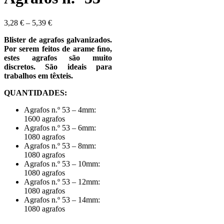
3,28
€
–
5,39
€
Blister de agrafos galvanizados.
Por serem feitos de arame ﬁno,
estes agrafos são muito
discretos. São ideais para
trabalhos em têxteis.
QUANTIDADES:
Agrafos n.º 53 – 4mm:
1600 agrafos
Agrafos n.º 53 – 6mm:
1080 agrafos
Agrafos n.º 53 – 8mm:
1080 agrafos
Agrafos n.º 53 – 10mm:
1080 agrafos
Agrafos n.º 53 – 12mm:
1080 agrafos
Agrafos n.º 53 – 14mm:
1080 agrafos