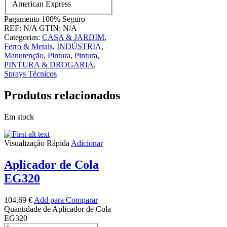
Pagamento
100% Seguro
REF:
N/A
GTIN:
N/A
Categorias:
CASA & JARDIM
,
Ferro & Metais
,
INDÚSTRIA
,
Manutenção
,
Pintura
,
Pintura
,
PINTURA & DROGARIA
,
Sprays Técnicos
Produtos relacionados
Em stock
Visualização Rápida
Adicionar
Aplicador de Cola
EG320
104,69
€
Add para Comparar
Quantidade de Aplicador de Cola
EG320