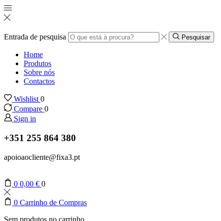
Entrada de pesquisa
Pesquisar
Home
Produtos
Sobre nós
Contactos
Wishlist
0
Compare
0
Sign in
+351 255 864 380
apoioaocliente@fixa3.pt
0
0,00
€
0
0
Carrinho de Compras
Sem produtos no carrinho.