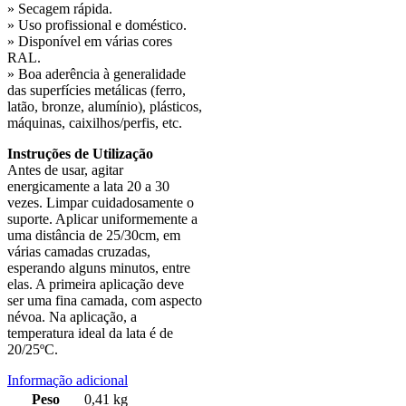
» Secagem rápida.
» Uso profissional e doméstico.
» Disponível em várias cores
RAL.
» Boa aderência à generalidade
das superfícies metálicas (ferro,
latão, bronze, alumínio), plásticos,
máquinas, caixilhos/perfis, etc.
Instruções de Utilização
Antes de usar, agitar
energicamente a lata 20 a 30
vezes. Limpar cuidadosamente o
suporte. Aplicar uniformemente a
uma distância de 25/30cm, em
várias camadas cruzadas,
esperando alguns minutos, entre
elas. A primeira aplicação deve
ser uma fina camada, com aspecto
névoa. Na aplicação, a
temperatura ideal da lata é de
20/25ºC.
Informação adicional
Peso
0,41 kg