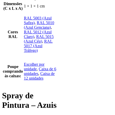
Dimensões
1 × 1 × 1 cm
(C x L x A)
RAL 5003 (Azul
Safira)
,
RAL 5010
(Azul Genciana)
,
Cores
RAL 5012 (Azul
RAL
Claro)
,
RAL 5015
(Azul Céu)
,
RAL
5017 (Azul
Tráfego)
Escolher por
Poupe
unidade
,
Caixa de 6
comprando
unidades
,
Caixa de
às caixas:
12 unidades
Spray de
Pintura – Azuis