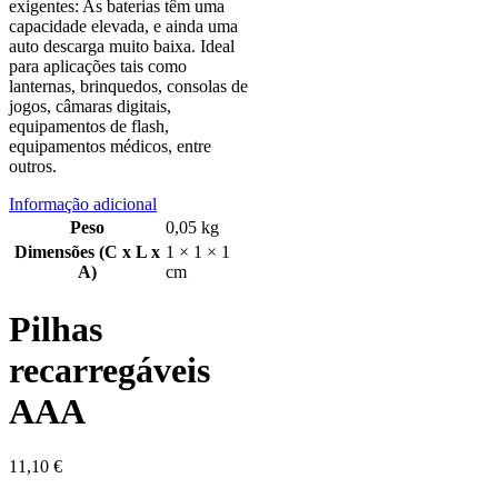
exigentes: As baterias têm uma
capacidade elevada, e ainda uma
auto descarga muito baixa. Ideal
para aplicações tais como
lanternas, brinquedos, consolas de
jogos, câmaras digitais,
equipamentos de flash,
equipamentos médicos, entre
outros.
Informação adicional
Peso
0,05 kg
Dimensões (C x L x
1 × 1 × 1
A)
cm
Pilhas
recarregáveis
AAA
11,10
€