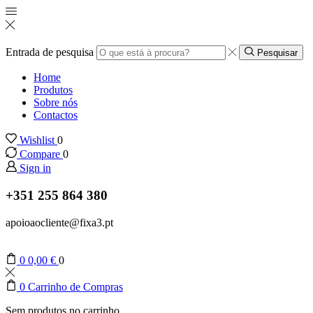
Entrada de pesquisa
Pesquisar
Home
Produtos
Sobre nós
Contactos
Wishlist
0
Compare
0
Sign in
+351 255 864 380
apoioaocliente@fixa3.pt
0
0,00
€
0
0
Carrinho de Compras
Sem produtos no carrinho.