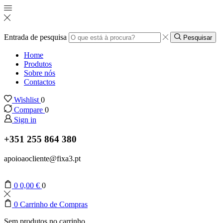
Entrada de pesquisa
Pesquisar
Home
Produtos
Sobre nós
Contactos
Wishlist
0
Compare
0
Sign in
+351 255 864 380
apoioaocliente@fixa3.pt
0
0,00
€
0
0
Carrinho de Compras
Sem produtos no carrinho.