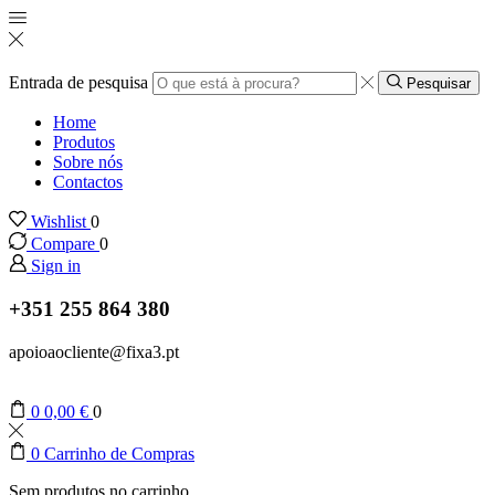
Entrada de pesquisa
Pesquisar
Home
Produtos
Sobre nós
Contactos
Wishlist
0
Compare
0
Sign in
+351 255 864 380
apoioaocliente@fixa3.pt
0
0,00
€
0
0
Carrinho de Compras
Sem produtos no carrinho.