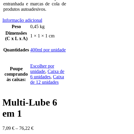
entranhada e marcas de cola de
produtos autoadesivos.
Informação adicional
Peso
0,45 kg
Dimensões
1 × 1 × 1 cm
(C x L x A)
Quantidades
400ml por unidade
Escolher por
Poupe
unidade
,
Caixa de
comprando
6 unidades
,
Caixa
às caixas:
de 12 unidades
Multi-Lube 6
em 1
7,09
€
–
76,22
€