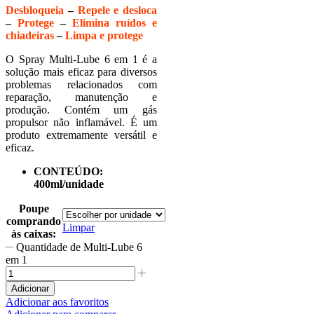
Desbloqueia
–
Repele e desloca
–
Protege
–
Elimina ruídos e
chiadeiras
–
Limpa e protege
O Spray Multi-Lube 6 em 1 é a
solução mais eficaz para diversos
problemas relacionados com
reparação, manutenção e
produção. Contém um gás
propulsor não inflamável. É um
produto extremamente versátil e
eficaz.
CONTEÚDO:
400ml/unidade
Poupe
comprando
Limpar
às caixas:
Quantidade de Multi-Lube 6
em 1
Adicionar
Adicionar aos favoritos