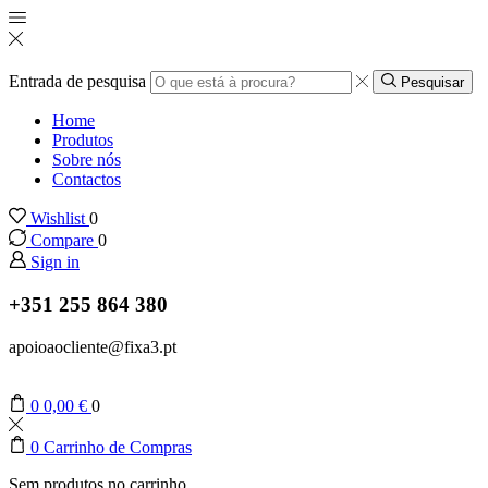
Entrada de pesquisa
Pesquisar
Home
Produtos
Sobre nós
Contactos
Wishlist
0
Compare
0
Sign in
+351 255 864 380
apoioaocliente@fixa3.pt
0
0,00
€
0
0
Carrinho de Compras
Sem produtos no carrinho.