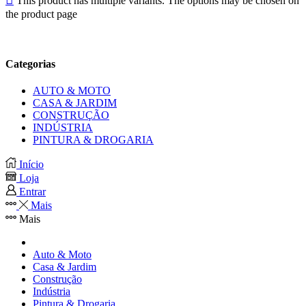
This product has multiple variants. The options may be chosen on
the product page
Categorias
AUTO & MOTO
CASA & JARDIM
CONSTRUÇÃO
INDÚSTRIA
PINTURA & DROGARIA
Início
Loja
Entrar
Mais
Mais
Auto & Moto
Casa & Jardim
Construção
Indústria
Pintura & Drogaria