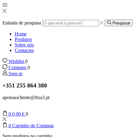
Entrada de pesquisa
Pesquisar
Home
Produtos
Sobre nós
Contactos
Wishlist
0
Compare
0
Sign in
+351 255 864 380
apoioaocliente@fixa3.pt
0
0,00
€
0
0
Carrinho de Compras
Sem produtos no carrinho.