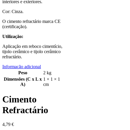
interiores e exteriores.
Cor: Cinza.
O cimento refractário marca CE
(certificação).
Utilização:
Aplicação em reboco cimentício,
tijolo cerâmico e tijolo cerâmico
refractário.
Informação adicional
Peso
2 kg
Dimensões (C x L x
1 × 1 × 1
A)
cm
Cimento
Refractário
4,79
€