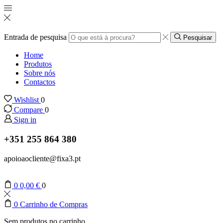
Entrada de pesquisa
Pesquisar
Home
Produtos
Sobre nós
Contactos
Wishlist
0
Compare
0
Sign in
+351 255 864 380
apoioaocliente@fixa3.pt
0
0,00
€
0
0
Carrinho de Compras
Sem produtos no carrinho.