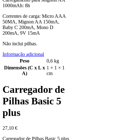
1000mAh: 8h
Correntes de carga: Micro AAA
50MA, Mignon AA 150mA,
Baby C 200mA, Mono D
200mA, 9V 15mA
Não inclui pilhas.
Informação adicional
Peso
0,6 kg
Dimensões (C x L x
1 × 1 × 1
A)
cm
Carregador de
Pilhas Basic 5
plus
27,10
€
Carregador de Pilhas Basic 5 plus