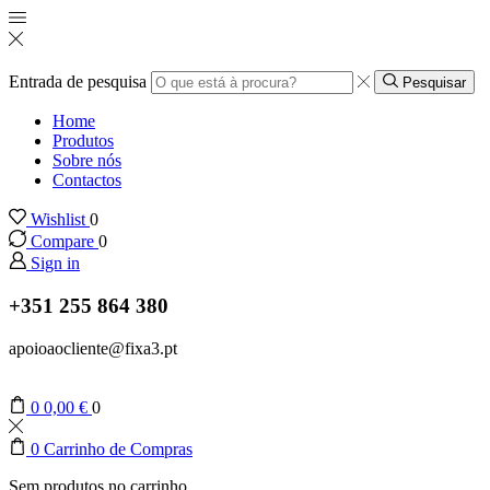
Entrada de pesquisa
Pesquisar
Home
Produtos
Sobre nós
Contactos
Wishlist
0
Compare
0
Sign in
+351 255 864 380
apoioaocliente@fixa3.pt
0
0,00
€
0
0
Carrinho de Compras
Sem produtos no carrinho.