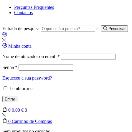
Perguntas Frequentes
Contactos
Entrada de pesquisa
Pesquisar
Minha conta
Nome de utilizador ou email
*
Senha
*
Esqueceu a sua password?
Lembrar-me
Entrar
0
0,00
€
0
0
Carrinho de Compras
Sem produtos no carrinho.