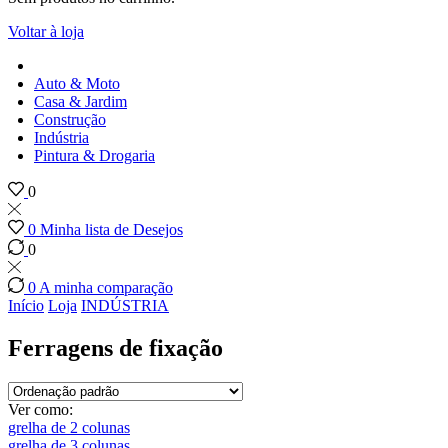
Voltar à loja
Auto & Moto
Casa & Jardim
Construção
Indústria
Pintura & Drogaria
0
0
Minha lista de Desejos
0
0
A minha comparação
Início
Loja
INDÚSTRIA
Ferragens de fixação
Ver como:
grelha de 2 colunas
grelha de 3 colunas