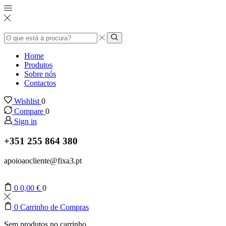
Entrada
de
Pesquisar
pesquisa
Home
Produtos
Sobre nós
Contactos
Wishlist
0
Compare
0
Sign in
+351 255 864 380
apoioaocliente@fixa3.pt
0
0,00
€
0
0
Carrinho de Compras
Sem produtos no carrinho.