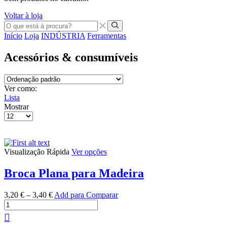
Voltar à loja
Entrada
de
Pesquisar
Início
Loja
INDÚSTRIA
Ferramentas
pesquisa
Acessórios & consumíveis
Ver como:
Lista
Mostrar
Produtos
por
Página
This
Visualização Rápida
Ver opções
product
has
Broca Plana para Madeira
multiple
variants.
3,20
€
–
3,40
€
Add para Comparar
The
Quantidade
options
de
This
may
Broca
product
be