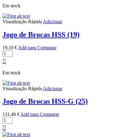
Plana
has
chosen
Em stock
para
multiple
on
Madeira
variants.
the
The
product
Visualização Rápida
Adicionar
options
page
may
Jogo de Brocas HSS (19)
be
chosen
on
19,10
€
Add para Comparar
Quantidade
the
de
product
Jogo
page
de
Em stock
Brocas
HSS
(19)
Visualização Rápida
Adicionar
Jogo de Brocas HSS-G (25)
131,40
€
Add para Comparar
Quantidade
de
Jogo
de