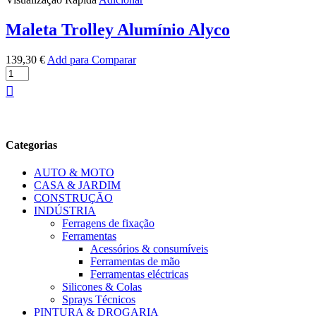
Maleta Trolley Alumínio Alyco
139,30
€
Add para Comparar
Quantidade
de
Maleta
Trolley
Alumínio
Alyco
Categorias
AUTO & MOTO
CASA & JARDIM
CONSTRUÇÃO
INDÚSTRIA
Ferragens de fixação
Ferramentas
Acessórios & consumíveis
Ferramentas de mão
Ferramentas eléctricas
Silicones & Colas
Sprays Técnicos
PINTURA & DROGARIA