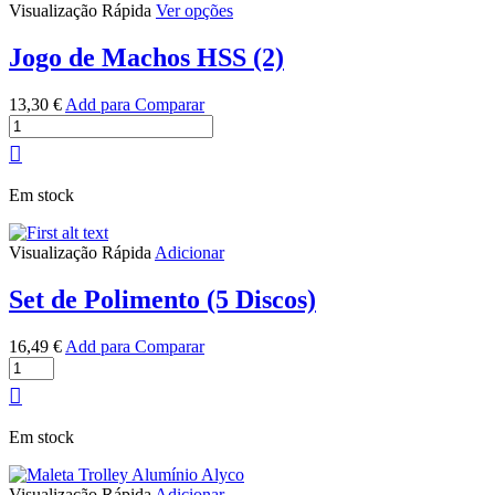
This
Visualização Rápida
Ver opções
Brocas
product
HSS-
has
Jogo de Machos HSS (2)
G
multiple
(25)
variants.
13,30
€
Add para Comparar
The
Quantidade
options
de
This
may
Jogo
product
be
de
has
chosen
Em stock
Machos
multiple
on
HSS
variants.
the
(2)
The
product
Visualização Rápida
Adicionar
options
page
may
Set de Polimento (5 Discos)
be
chosen
on
16,49
€
Add para Comparar
Quantidade
the
de
product
Set
page
de
Em stock
Polimento
(5
Discos)
Visualização Rápida
Adicionar