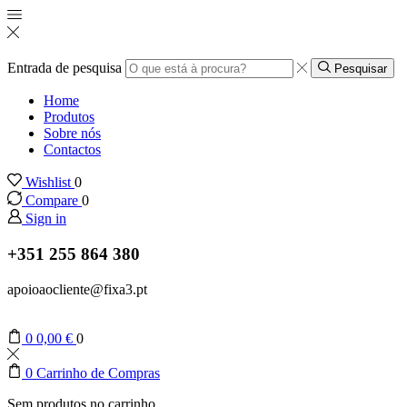
Entrada de pesquisa
Pesquisar
Home
Produtos
Sobre nós
Contactos
Wishlist
0
Compare
0
Sign in
+351 255 864 380
apoioaocliente@fixa3.pt
0
0,00
€
0
0
Carrinho de Compras
Sem produtos no carrinho.