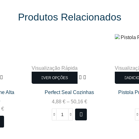
Produtos Relacionados
Visualização Rápida
Visualizaç
VER OPÇÕES
ADICI
ne Alta
Perfect Seal Cozinhas
Pistola P
a
4,88
€
–
50,16
€
8
€