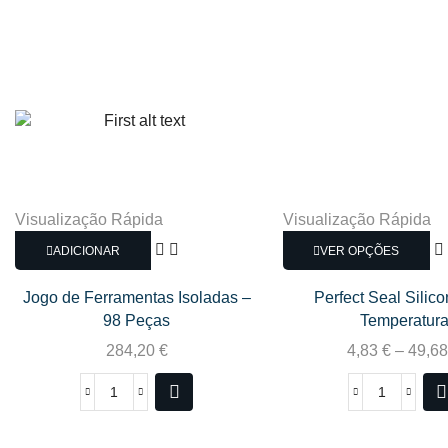
Visualização Rápida
Visualização Rápida
ADICIONAR
VER OPÇÕES
Jogo de Ferramentas Isoladas –
Perfect Seal Silico
98 Peças
Temperatur
284,20
€
4,83
€
–
49,6