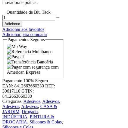
inovadora e prática.
Quantidade de Blu Tack
Adicionar
Adicionar aos favoritos
Adicionar para comparar
Pagamentos Seguros
Pagamento
100% Seguro
EAN:
8412663660330
REF:
30617110
GTIN:
8412663660330
Categorias:
Adesivos
,
Adesivos
,
Adesivos
,
Adesivos
,
CASA &
JARDIM
,
Drogaria
,
INDÚSTRIA
,
PINTURA &
DROGARIA
,
Silicones & Colas
,
Silicones e Colas