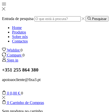
Entrada de pesquisa
Pesquisar
Home
Produtos
Sobre nós
Contactos
Wishlist
0
Compare
0
Sign in
+351 255 864 380
apoioaocliente@fixa3.pt
0
0,00
€
0
0
Carrinho de Compras
Sem produtos no carrinho.