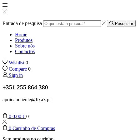
Entrada de pesquisa
Pesquisar
Home
Produtos
Sobre nós
Contactos
Wishlist
0
Compare
0
Sign in
+351 255 864 380
apoioaocliente@fixa3.pt
0
0,00
€
0
0
Carrinho de Compras
Sem produtos no carrinho.