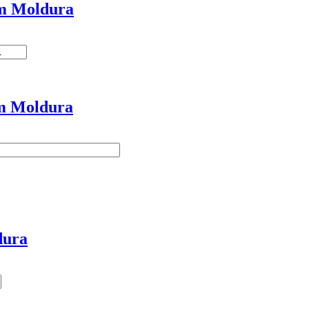
m Moldura
m Moldura
dura