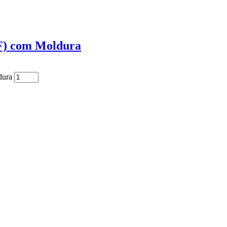
F) com Moldura
dura