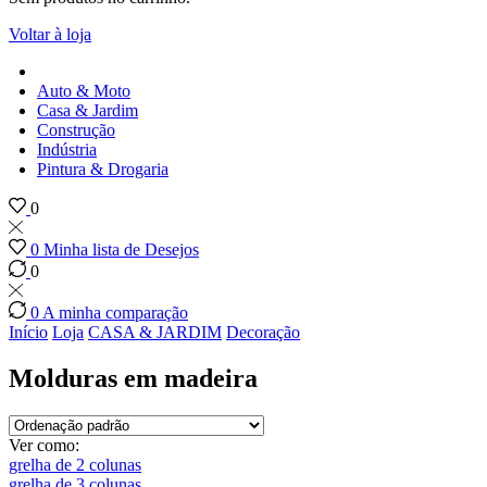
Voltar à loja
Auto & Moto
Casa & Jardim
Construção
Indústria
Pintura & Drogaria
0
0
Minha lista de Desejos
0
0
A minha comparação
Início
Loja
CASA & JARDIM
Decoração
Molduras em madeira
Ver como:
grelha de 2 colunas
grelha de 3 colunas