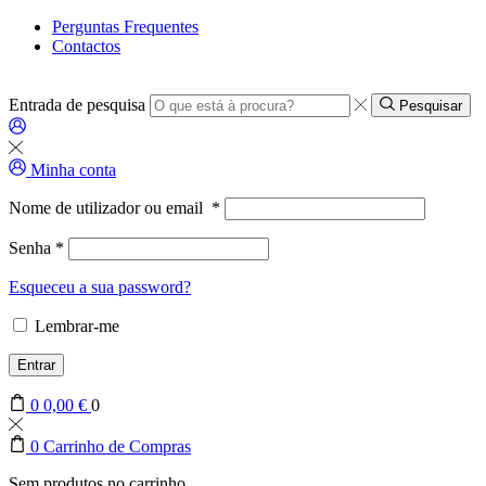
Perguntas Frequentes
Contactos
Entrada de pesquisa
Pesquisar
Minha conta
Nome de utilizador ou email
*
Senha
*
Esqueceu a sua password?
Lembrar-me
Entrar
0
0,00
€
0
0
Carrinho de Compras
Sem produtos no carrinho.