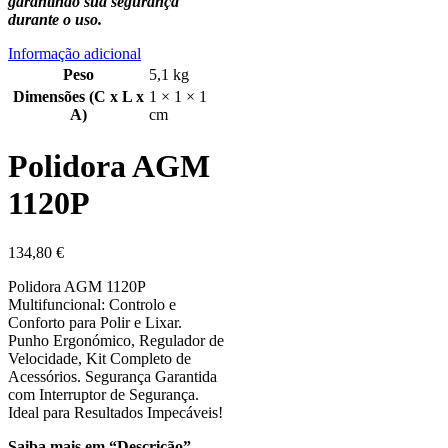
garantindo sua segurança
durante o uso.
Informação adicional
Peso
5,1 kg
Dimensões (C x L x
1 × 1 × 1
A)
cm
Polidora AGM
1120P
134,80
€
Polidora AGM 1120P
Multifuncional: Controlo e
Conforto para Polir e Lixar.
Punho Ergonómico, Regulador de
Velocidade, Kit Completo de
Acessórios. Segurança Garantida
com Interruptor de Segurança.
Ideal para Resultados Impecáveis!
Saiba mais em “Descrição”…