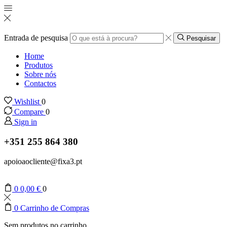
Entrada de pesquisa
Pesquisar
Home
Produtos
Sobre nós
Contactos
Wishlist
0
Compare
0
Sign in
+351 255 864 380
apoioaocliente@fixa3.pt
0
0,00
€
0
0
Carrinho de Compras
Sem produtos no carrinho.