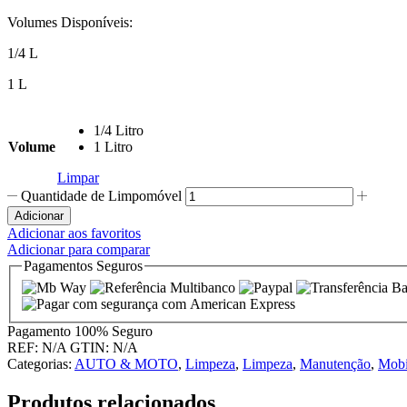
Volumes Disponíveis:
1/4 L
1 L
1/4 Litro
Volume
1 Litro
Limpar
Quantidade de Limpomóvel
Adicionar
Adicionar aos favoritos
Adicionar para comparar
Pagamentos Seguros
Pagamento
100% Seguro
REF:
N/A
GTIN:
N/A
Categorias:
AUTO & MOTO
,
Limpeza
,
Limpeza
,
Manutenção
,
Mobi
Produtos relacionados