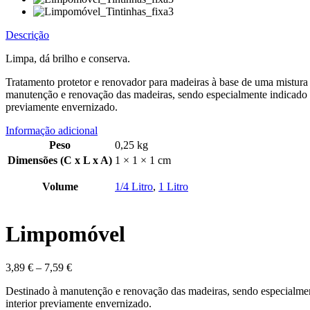
Descrição
Limpa, dá brilho e conserva.
Tratamento protetor e renovador para madeiras à base de uma mistura 
manutenção e renovação das madeiras, sendo especialmente indicado p
previamente envernizado.
Informação adicional
Peso
0,25 kg
Dimensões (C x L x A)
1 × 1 × 1 cm
Volume
1/4 Litro
,
1 Litro
Limpomóvel
3,89
€
–
7,59
€
Destinado à manutenção e renovação das madeiras, sendo especialmen
interior previamente envernizado.