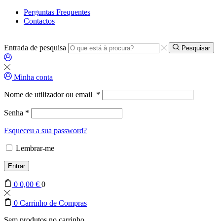
Perguntas Frequentes
Contactos
Entrada de pesquisa
Pesquisar
Minha conta
Nome de utilizador ou email
*
Senha
*
Esqueceu a sua password?
Lembrar-me
Entrar
0
0,00
€
0
0
Carrinho de Compras
Sem produtos no carrinho.