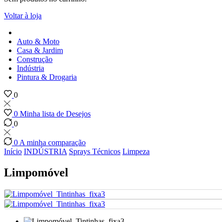
Voltar à loja
Auto & Moto
Casa & Jardim
Construção
Indústria
Pintura & Drogaria
0
0
Minha lista de Desejos
0
0
A minha comparação
Início
INDÚSTRIA
Sprays Técnicos
Limpeza
Limpomóvel