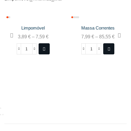
Limpomóvel
Massa Correntes
3,89
€
–
7,59
€
7,99
€
–
85,55
€