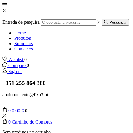
Entrada de pesquisa
Pesquisar
Home
Produtos
Sobre nós
Contactos
Wishlist
0
Compare
0
Sign in
+351 255 864 380
apoioaocliente@fixa3.pt
0
0,00
€
0
0
Carrinho de Compras
Sem produtos no carrinho.