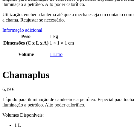
iluminação a petróleo. Alto poder calorífico.
Utilização: encher a lanterna até que a mecha esteja em contacto com 
a chama. Reajustar se necessário.
Informação adicional
Peso
1 kg
Dimensões (C x L x A)
1 × 1 × 1 cm
Volume
1 Litro
Chamaplus
6,19
€
Líquido para iluminação de candeeiros a petróleo. Especial para tocha
iluminação a petróleo. Alto poder calorífico.
Volumes Disponíveis:
1 L