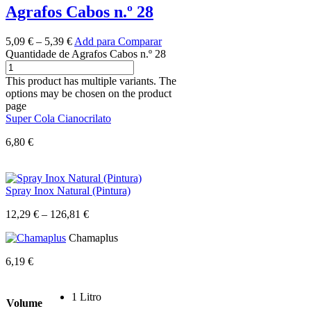
Agrafos Cabos n.º 28
5,09
€
–
5,39
€
Add para Comparar
Quantidade de Agrafos Cabos n.º 28
This product has multiple variants. The
options may be chosen on the product
page
Super Cola Cianocrilato
6,80
€
Spray Inox Natural (Pintura)
12,29
€
–
126,81
€
Chamaplus
6,19
€
1 Litro
Volume