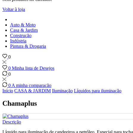
Voltar à loja
Auto & Moto
Casa & Jardim
Construção
Indústria
Pintura & Drogaria
0
0
Minha lista de Desejos
0
0
A minha comparação
Início
CASA & JARDIM
Iluminação
Líquidos para iluminação
Chamaplus
Descrição
Líquido para iluminação de candeeiros a petróleo. Especial para tocha