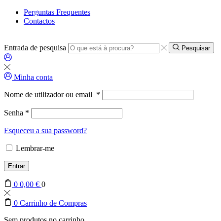
Perguntas Frequentes
Contactos
Entrada de pesquisa
Pesquisar
Minha conta
Nome de utilizador ou email
*
Senha
*
Esqueceu a sua password?
Lembrar-me
Entrar
0
0,00
€
0
0
Carrinho de Compras
Sem produtos no carrinho.