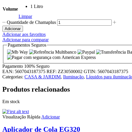
1 Litro
Volume
Limpar
Quantidade de Chamaplus
Adicionar
Adicionar aos favoritos
Adicionar para comparar
Pagamentos Seguros
Pagamento
100% Seguro
EAN:
5607043187375
REF:
ZZ30500002
GTIN:
5607043187375
Categorias:
CASA & JARDIM
,
Iluminação
,
Líquidos para iluminaçã
Produtos relacionados
Em stock
Visualização Rápida
Adicionar
Aplicador de Cola EG320