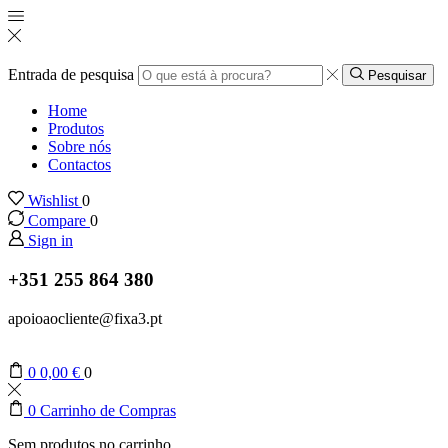
Entrada de pesquisa
Pesquisar
Home
Produtos
Sobre nós
Contactos
Wishlist
0
Compare
0
Sign in
+351 255 864 380
apoioaocliente@fixa3.pt
0
0,00
€
0
0
Carrinho de Compras
Sem produtos no carrinho.