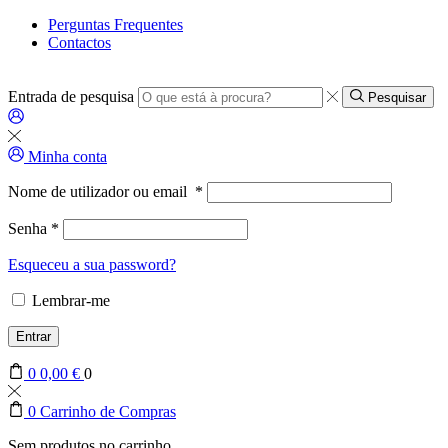
Perguntas Frequentes
Contactos
Entrada de pesquisa
Pesquisar
Minha conta
Nome de utilizador ou email
*
Senha
*
Esqueceu a sua password?
Lembrar-me
Entrar
0
0,00
€
0
0
Carrinho de Compras
Sem produtos no carrinho.