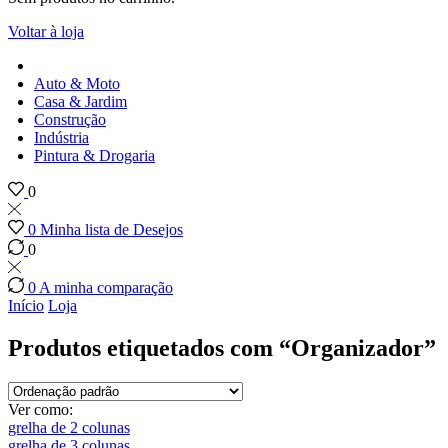
Voltar à loja
Auto & Moto
Casa & Jardim
Construção
Indústria
Pintura & Drogaria
0
0
Minha lista de Desejos
0
0
A minha comparação
Início
Loja
Produtos etiquetados com “Organizador”
Ver como:
grelha de 2 colunas
grelha de 3 colunas