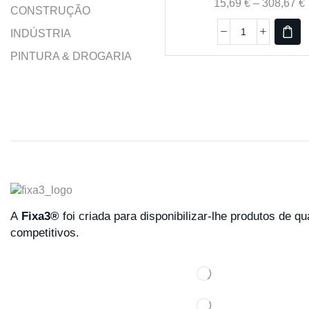
15,69
€
–
308,67
€
CONSTRUÇÃO
INDÚSTRIA
PINTURA & DROGARIA
A
Fixa3®
foi criada para disponibilizar-lhe produtos de q
competitivos.