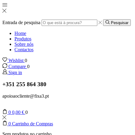
Entrada de pesquisa
Pesquisar
Home
Produtos
Sobre nós
Contactos
Wishlist
0
Compare
0
Sign in
+351 255 864 380
apoioaocliente@fixa3.pt
0
0,00
€
0
0
Carrinho de Compras
Sem produtos no carrinho.