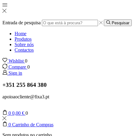
Entrada de pesquisa
Pesquisar
Home
Produtos
Sobre nós
Contactos
Wishlist
0
Compare
0
Sign in
+351 255 864 380
apoioaocliente@fixa3.pt
0
0,00
€
0
0
Carrinho de Compras
Sem produtos no carrinho.