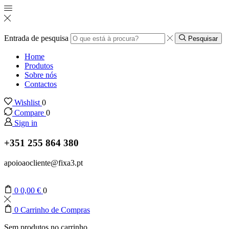
Entrada de pesquisa
Pesquisar
Home
Produtos
Sobre nós
Contactos
Wishlist
0
Compare
0
Sign in
+351 255 864 380
apoioaocliente@fixa3.pt
0
0,00
€
0
0
Carrinho de Compras
Sem produtos no carrinho.