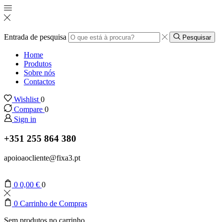
Entrada de pesquisa
Pesquisar
Home
Produtos
Sobre nós
Contactos
Wishlist
0
Compare
0
Sign in
+351 255 864 380
apoioaocliente@fixa3.pt
0
0,00
€
0
0
Carrinho de Compras
Sem produtos no carrinho.