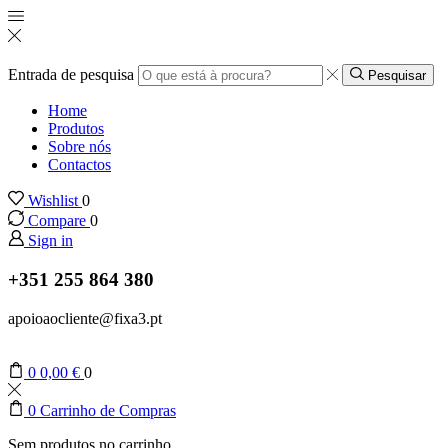
Entrada de pesquisa
Pesquisar
Home
Produtos
Sobre nós
Contactos
Wishlist
0
Compare
0
Sign in
+351 255 864 380
apoioaocliente@fixa3.pt
0
0,00
€
0
0
Carrinho de Compras
Sem produtos no carrinho.