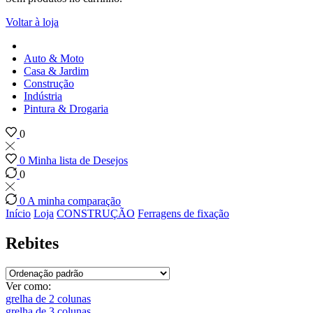
Voltar à loja
Auto & Moto
Casa & Jardim
Construção
Indústria
Pintura & Drogaria
0
0
Minha lista de Desejos
0
0
A minha comparação
Início
Loja
CONSTRUÇÃO
Ferragens de fixação
Rebites
Ver como:
grelha de 2 colunas
grelha de 3 colunas