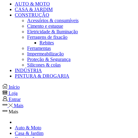
AUTO & MOTO
CASA & JARDIM
CONSTRUÇÃO
Acessórios & consumíveis
Cimento e estuque
Eletricidade & Iluminação
Ferragens de fixação
Rebites
Ferramentas
Impermeabilização
Proteção & Segurança
Silicones & colas
INDÚSTRIA
PINTURA & DROGARIA
Início
Loja
Entrar
Mais
Mais
Auto & Moto
Casa & Jardim