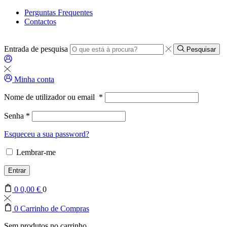
Perguntas Frequentes
Contactos
Entrada de pesquisa
Pesquisar
Minha conta
Nome de utilizador ou email
*
Senha
*
Esqueceu a sua password?
Lembrar-me
Entrar
0
0,00
€
0
0
Carrinho de Compras
Sem produtos no carrinho.