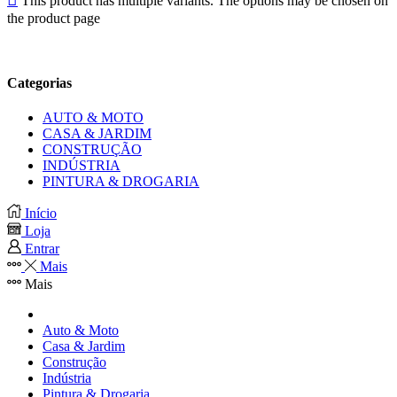
This product has multiple variants. The options may be chosen on
the product page
Categorias
AUTO & MOTO
CASA & JARDIM
CONSTRUÇÃO
INDÚSTRIA
PINTURA & DROGARIA
Início
Loja
Entrar
Mais
Mais
Auto & Moto
Casa & Jardim
Construção
Indústria
Pintura & Drogaria