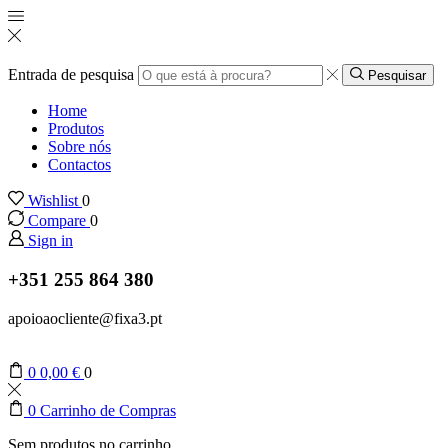
Entrada de pesquisa
Pesquisar
Home
Produtos
Sobre nós
Contactos
Wishlist
0
Compare
0
Sign in
+351 255 864 380
apoioaocliente@fixa3.pt
0
0,00
€
0
0
Carrinho de Compras
Sem produtos no carrinho.