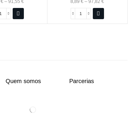
9
€
–
91,55
€
8,89
€
–
97,82
€
Quem somos
Parcerias