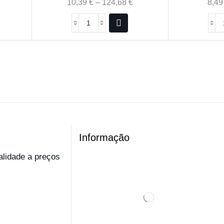
10,39
€
–
124,68
€
8,4
Informação
ualidade a preços