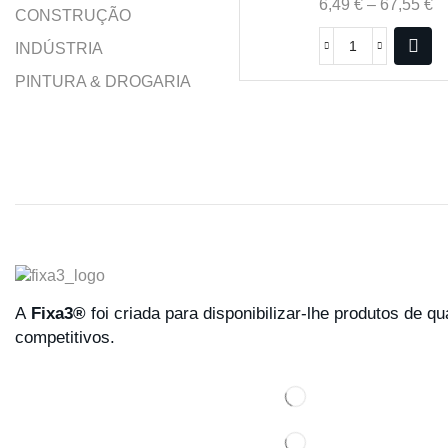
6,49
€
–
67,55
€
CONSTRUÇÃO
INDÚSTRIA
PINTURA & DROGARIA
A
Fixa3®
foi criada para disponibilizar-lhe produtos de q
competitivos.