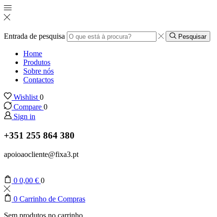
Entrada de pesquisa
Pesquisar
Home
Produtos
Sobre nós
Contactos
Wishlist
0
Compare
0
Sign in
+351 255 864 380
apoioaocliente@fixa3.pt
0
0,00
€
0
0
Carrinho de Compras
Sem produtos no carrinho.