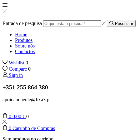
Entrada de pesquisa
Pesquisar
Home
Produtos
Sobre nós
Contactos
Wishlist
0
Compare
0
Sign in
+351 255 864 380
apoioaocliente@fixa3.pt
0
0,00
€
0
0
Carrinho de Compras
Sem produtos no carrinho.