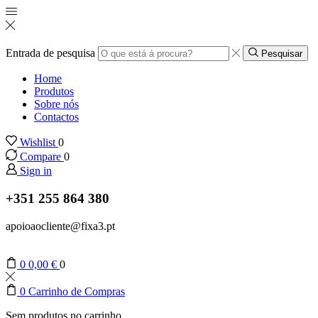
Entrada de pesquisa
Pesquisar
Home
Produtos
Sobre nós
Contactos
Wishlist
0
Compare
0
Sign in
+351 255 864 380
apoioaocliente@fixa3.pt
0
0,00
€
0
0
Carrinho de Compras
Sem produtos no carrinho.