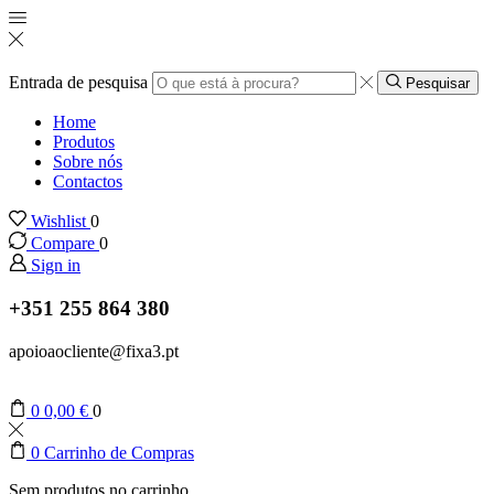
Entrada de pesquisa
Pesquisar
Home
Produtos
Sobre nós
Contactos
Wishlist
0
Compare
0
Sign in
+351 255 864 380
apoioaocliente@fixa3.pt
0
0,00
€
0
0
Carrinho de Compras
Sem produtos no carrinho.