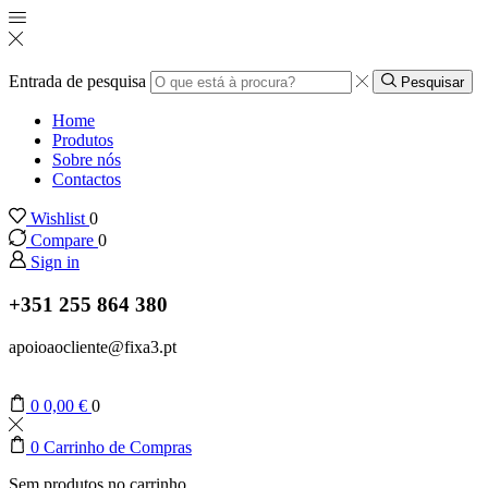
Entrada de pesquisa
Pesquisar
Home
Produtos
Sobre nós
Contactos
Wishlist
0
Compare
0
Sign in
+351 255 864 380
apoioaocliente@fixa3.pt
0
0,00
€
0
0
Carrinho de Compras
Sem produtos no carrinho.