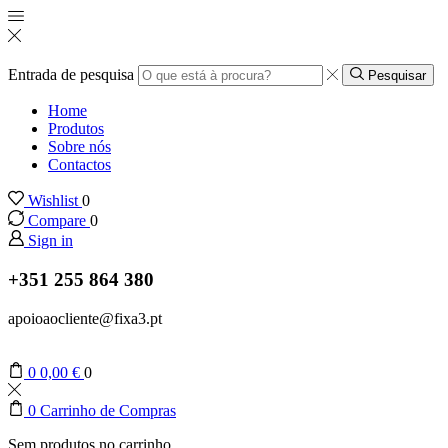
Entrada de pesquisa
Pesquisar
Home
Produtos
Sobre nós
Contactos
Wishlist
0
Compare
0
Sign in
+351 255 864 380
apoioaocliente@fixa3.pt
0
0,00
€
0
0
Carrinho de Compras
Sem produtos no carrinho.