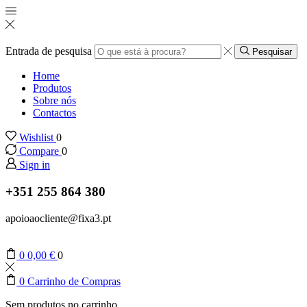
Entrada de pesquisa
Pesquisar
Home
Produtos
Sobre nós
Contactos
Wishlist
0
Compare
0
Sign in
+351 255 864 380
apoioaocliente@fixa3.pt
0
0,00
€
0
0
Carrinho de Compras
Sem produtos no carrinho.