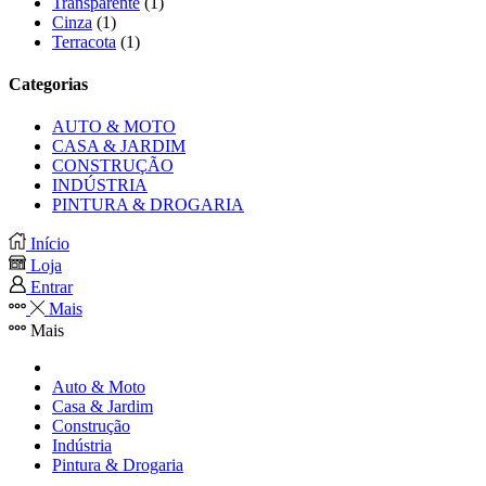
Transparente
(1)
Cinza
(1)
Terracota
(1)
Categorias
AUTO & MOTO
CASA & JARDIM
CONSTRUÇÃO
INDÚSTRIA
PINTURA & DROGARIA
Início
Loja
Entrar
Mais
Mais
Auto & Moto
Casa & Jardim
Construção
Indústria
Pintura & Drogaria