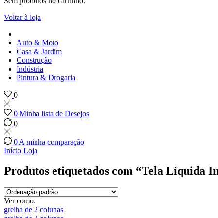
Sem produtos no carrinho.
Voltar à loja
Auto & Moto
Casa & Jardim
Construção
Indústria
Pintura & Drogaria
0
0
Minha lista de Desejos
0
0
A minha comparação
Início
Loja
Produtos etiquetados com “Tela Líquida 
Ver como:
grelha de 2 colunas