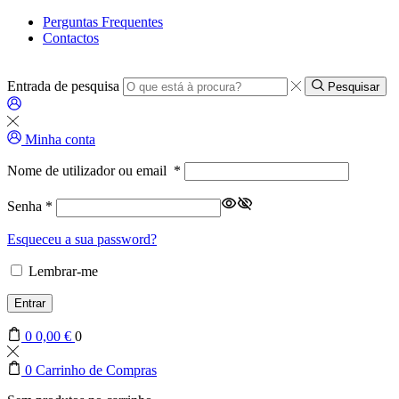
Perguntas Frequentes
Contactos
Entrada de pesquisa
Pesquisar
Minha conta
Nome de utilizador ou email
*
Senha
*
Esqueceu a sua password?
Lembrar-me
Entrar
0
0,00
€
0
0
Carrinho de Compras