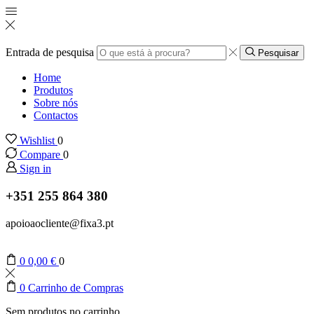
Entrada de pesquisa
Pesquisar
Home
Produtos
Sobre nós
Contactos
Wishlist
0
Compare
0
Sign in
+351 255 864 380
apoioaocliente@fixa3.pt
0
0,00
€
0
0
Carrinho de Compras
Sem produtos no carrinho.